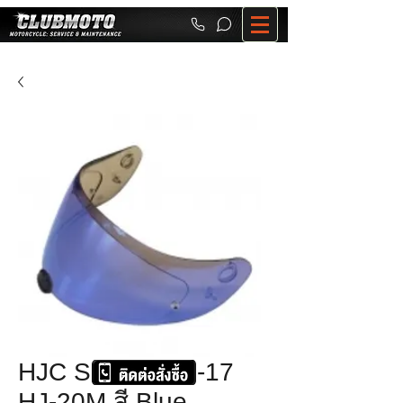
HJC SHIELD IS-17
HJ-20M สี Blue