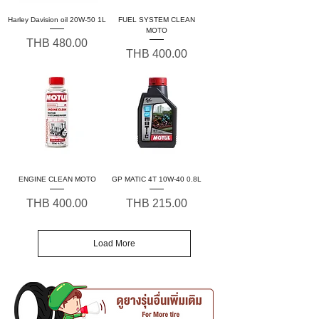
Harley Davision oil 20W-50 1L
FUEL SYSTEM CLEAN
MOTO
Price
THB 480.00
Price
THB 400.00
ENGINE CLEAN MOTO
GP MATIC 4T 10W-40 0.8L
Price
Price
THB 400.00
THB 215.00
Load More