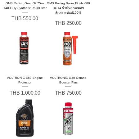
GMS Racing Gear Oil 75w-
GMS Racing Brake Fluids 600
140 Fully Synthetic PAO/Ester
DOT4 น้ำมันเบรค/คลัช
สังเคราะห์แท้100%
Price
THB 550.00
Price
THB 250.00
VOLTRONIC E59 Engine
VOLTRONIC G30 Octane
Protector
Booster Plus
Price
Price
THB 1,000.00
THB 750.00