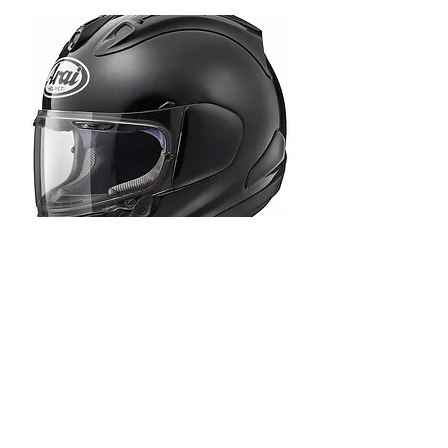
Arai RX-7X XO Glass Black (NEW)
Price
THB 0.00
ราคาและโปรโมชั่นอาจมีการเปลี่ยนแปลงโดยไม่แจ้งให้ทราบล่วงหน้า โปรดเช็คราคา
สินค้า ก่อนสั่งซื้ออีกครั้ง กับทางร้าน