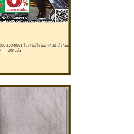
จ ออกทริปมั่นใจกับยางคู่
bMoto ฟรีติดตั้ง...