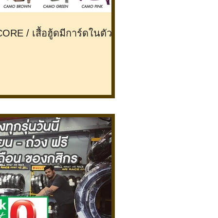
 / เสื้อฮู้ดมีการ์ดในตัว