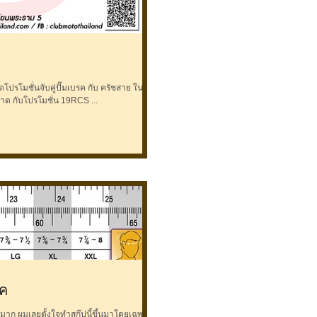
โปรโมชั่นจับคู่ปั๊มเบรค กับ ครัชสาย ใน
ราคาย่อมเยาที่BIKERไม่ควรพลาดเด็ดขาด กับโปรโมชั่น 19RCS ...
อค
ก ผมเลยตั้งใจทำสกู๊ปนี้ขึ้นมาโดยเฉพาะ