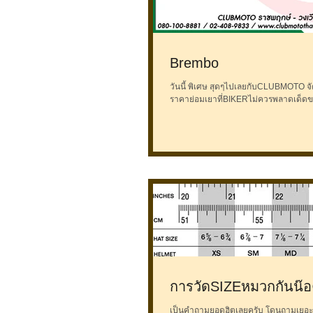
Brembo
วันนี้ พิเศษ สุดๆไปเลยกับCLUBMOTO จัด
การวัดSIZEหมวกกันน๊
เป็นคำถามยอดฮิตเลยครับ โดนถามเยอะมา