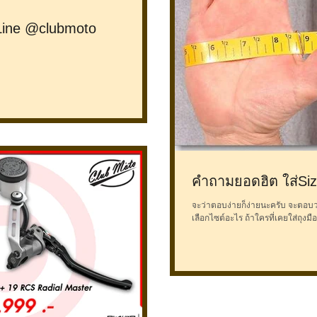
Line @clubmoto
คำถามยอดฮิต ใส่Siz
จะว่าตอบง่ายก็ง่ายนะครับ จะตอบ
เลือกไซต์อะไร ถ้าใครที่เคยใส่ถุงมือ