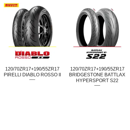
120/70ZR17+190/55ZR17
Quick View
120/70ZR17+190/55ZR17
Quick View
PIRELLI DIABLO ROSSO II
BRIDGESTONE BATTLAX
HYPERSPORT S22