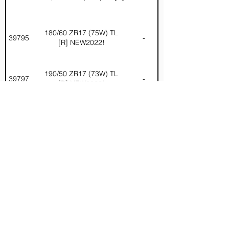
180/60 ZR17 (75W) TL
39795
-
[R] NEW2022!
190/50 ZR17 (73W) TL
39797
-
[R] NEW2022!
39796
190/55 ZR17 (73W) TL [R]
-
200/55 ZR17 (78W) TL
39798
-
[R] NEW2022!
200/60 ZR17 (80W) TL
40747
-
[R] NEW2022!