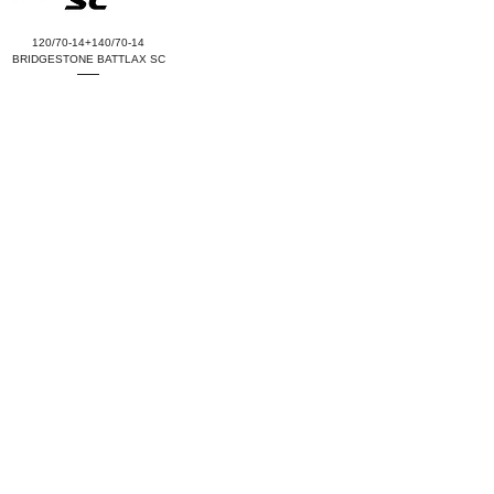
120/70-14+140/70-14
BRIDGESTONE BATTLAX SC
Price
THB 0.00
ราคาและโปรโมชั่นอาจมีการเปลี่ยนแปลงโดยไม่แจ้งให้ทราบล่วงหน้า โปรดเช็คราคา
สินค้า ก่อนสั่งซื้ออีกครั้ง กับทางร้าน
Privacy policy © Copyright 2015 clubmotothailand.com All Rights Reserved.