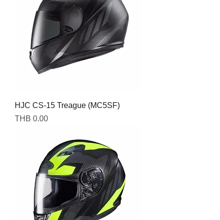
HJC CS-15 Treague (MC5SF)
Price
THB 0.00