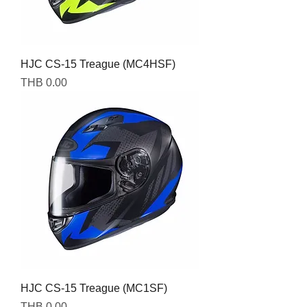
HJC CS-15 Treague (MC4HSF)
Price
THB 0.00
HJC CS-15 Treague (MC1SF)
Price
THB 0.00