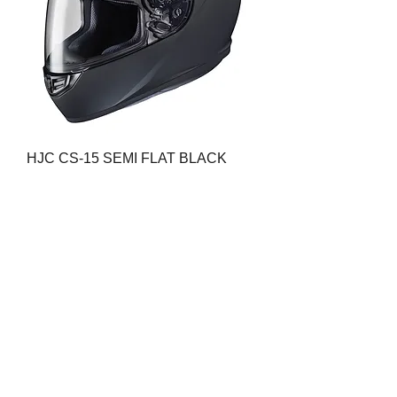
HJC CS-15 SEMI FLAT BLACK
Price
THB 0.00