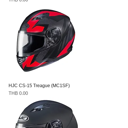
HJC CS-15 Treague (MC1SF)
Price
THB 0.00