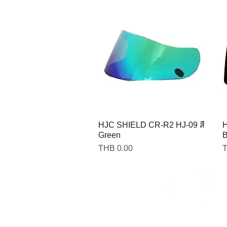
HJC SHIELD CR-R2 HJ-09 สี
H
Green
B
Price
P
THB 0.00
T