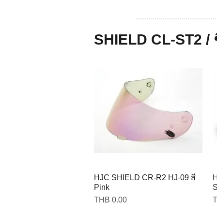
SHIELD CL-ST2 / ช
HJC SHIELD CR-R2 HJ-09 สี
H
Pink
Price
P
THB 0.00
T