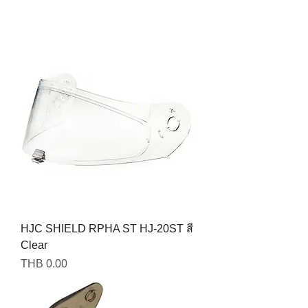
HJC SHIELD RPHA ST HJ-20ST สี
Clear
Price
THB 0.00