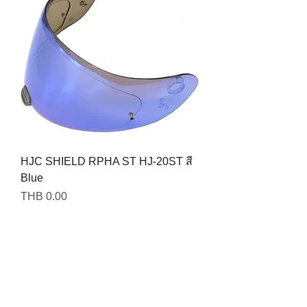
HJC SHIELD RPHA ST HJ-20ST สี
Blue
Price
THB 0.00