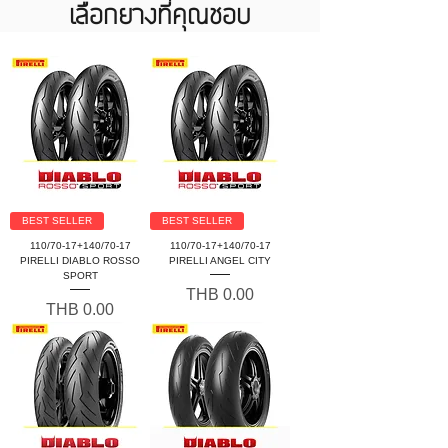
เลือกยางที่คุณชอบ
BEST SELLER
BEST SELLER
110/70-17+140/70-17
110/70-17+140/70-17
PIRELLI DIABLO ROSSO
PIRELLI ANGEL CITY
SPORT
Price
THB 0.00
Price
THB 0.00