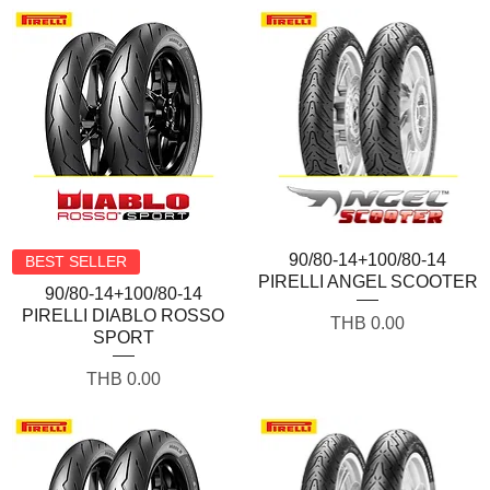
Quick View
90/80-14+100/80-14
Quick View
BEST SELLER
PIRELLI ANGEL SCOOTER
90/80-14+100/80-14
PIRELLI DIABLO ROSSO
Price
THB 0.00
SPORT
Price
THB 0.00