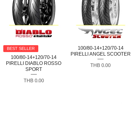
Quick View
100/80-14+120/70-14
Quick View
BEST SELLER
PIRELLI ANGEL SCOOTER
100/80-14+120/70-14
PIRELLI DIABLO ROSSO
Price
THB 0.00
SPORT
Price
THB 0.00