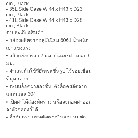
cm., Black
• 35L Side Case W 44 x H43 x D23
cm., Black
• 41L Side Case W 44 x H43 x D28
cm., Black
รายละเอียดสินค้า
• กล่องผลิตจากอลูมีเนียม 6061 น้ำหนัก
เบาแข็งแรง
• ผนังกล่องหนา 2 มม. ก้นและฝา หนา 3
มม.
• ฝาและก้นใช้วีธีเพรสขึ้นรูป ไร้รอยเชื่อม
ที่มุมกล่อง
• ระบบล็อคฝาสองชั้น ตัวล็อคผลิตจาก
แสตนเลส 304
• เปิดฝาได้สองทิศทาง หรือจะถอดฝาออก
จาตัวกล่องก็ได้
• คิ้วกันกระแทกผลิตจากไนล่อนทนต่อ
การแตกหัก
• กันฝุ่นและกันน้ำ ถอดจากแร็คได้ง่าย