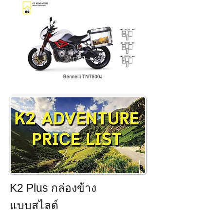
K2 Plus กล่องข้าง
แบบสไลด์