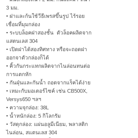
3 มม.
• ฝาและก้นใช้วีธีเพรสขึ้นรูป ไร้รอย
เชื่อมที่มุมกล่อง
• ระบบล็อคฝาสองชั้น ตัวล็อคผลิตจาก
แสตนเลส 304
• เปิดฝาได้สองทิศทาง หรือจะถอดฝา
ออกจาตัวกล่องก็ได้
• คิ้วกันกระแทกผลิตจากไนล่อนทนต่อ
การแตกหัก
• กันฝุ่นและกันน้ำ ถอดจากแร็คได้ง่าย
• เหมะกับมอเตอร์ไซค์ เช่น CB500X,
Versys650 ฯลฯ
• ความจุกล่อง: 38L
• น้ำหนักล่อง: 5 กิโลกรัม
• วัสดุกล่อง: แผ่นอลูมีเนียม, พลาสติก
ไนล่อน, สแตนเลส 304