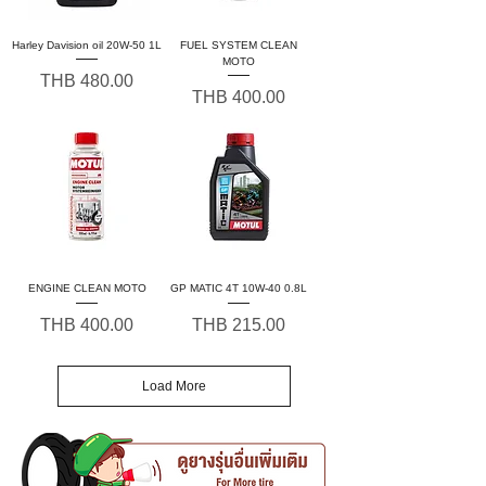
Harley Davision oil 20W-50 1L
FUEL SYSTEM CLEAN
MOTO
Price
THB 480.00
Price
THB 400.00
ENGINE CLEAN MOTO
GP MATIC 4T 10W-40 0.8L
Price
Price
THB 400.00
THB 215.00
Load More