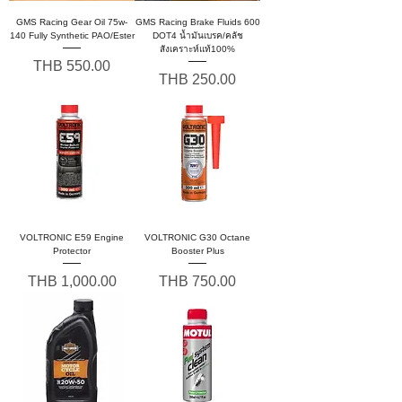
GMS Racing Gear Oil 75w-
GMS Racing Brake Fluids 600
140 Fully Synthetic PAO/Ester
DOT4 น้ำมันเบรค/คลัช
สังเคราะห์แท้100%
Price
THB 550.00
Price
THB 250.00
VOLTRONIC E59 Engine
VOLTRONIC G30 Octane
Protector
Booster Plus
Price
Price
THB 1,000.00
THB 750.00