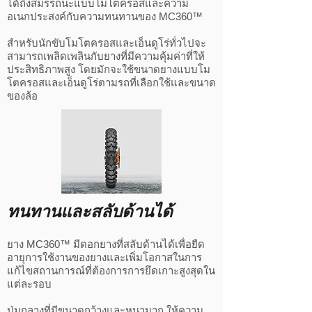
ได้ถึงสมรรถนะแบบโมโตครอสและความ
อเนกประสงค์กับความทนทานของ MC360™
สำหรับนักขับโมโตครอสและเอ็นดูโร่ทั่วไปจะ
สามารถเพลิดเพลินกับยางที่มีความคุ้มค่าที่ให้
ประสิทธิภาพสูง โดยมักจะใช้ขนาดยางแบบโม
โตครอสและเอ็นดูโร่ตามรถที่เลือกใช้และขนาด
ของล้อ
ทนทานและสลับด้านได้
ยาง MC360™ มีดอกยางที่สลับด้านได้เพื่อยืด
อายุการใช้งานของยางและเพิ่มโอกาสในการ
แก้ไขสถานการณ์ที่ต้องการการยึดเกาะสูงสุดใน
แต่ละรอบ
ปุ่มกลางที่มีขนาดกว้างและหนามาก ให้ความ