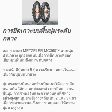
การยึดเกาะบนพื้นนุ่มระดับ
กลาง
ดอกยางของ METZELER MC360™ แบบนุ่ม
ปานกลาง ถูกออกแบบเพื่อการยึดเกาะที่ยอด
เยี่ยมบนพื้นนุ่มถึงนุ่มระดับกลาง
ยางหน้ามีปุ่มยาง 5 ปุ่มวางเรียงตามยาวในแนว
เดียวกับปุ่มบนบ่ายาง
ปุ่มตรงกลางมีขนาดกว้างเป็นแนวโค้งวางสลับ
ขนาดกัน ให้ความคล่องแคล่ว การยึดเกาะบน
พื้นนุ่ม การซัพพอร์ทและการควบคุมทิศทาง
อย่างสูงสุด ปุ่มยางยังวางสลับเป็น 2 และ 3 แถว
เพื่อกระจายความแข็งอย่างสมดุลและให้ความ
นุ่มนวลสูงสุด