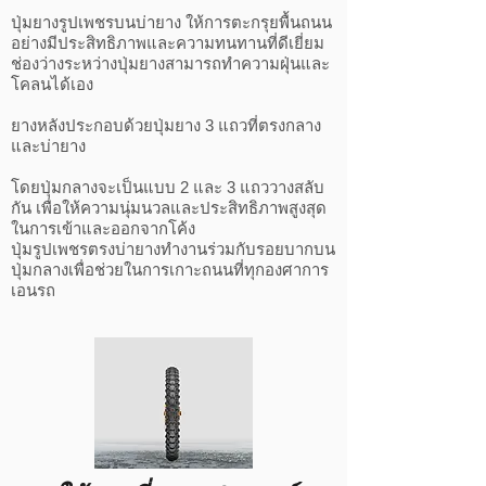
ปุ่มยางรูปเพชรบนบ่ายาง ให้การตะกรุยพื้นถนน
อย่างมีประสิทธิภาพและความทนทานที่ดีเยี่ยม
ช่องว่างระหว่างปุ่มยางสามารถทำความฝุ่นและ
โคลนได้เอง
ยางหลังประกอบด้วยปุ่มยาง 3 แถวที่ตรงกลาง
และบ่ายาง
โดยปุ่มกลางจะเป็นแบบ 2 และ 3 แถววางสลับ
กัน เพื่อให้ความนุ่มนวลและประสิทธิภาพสูงสุด
ในการเข้าและออกจากโค้ง
ปุ่มรูปเพชรตรงบ่ายางทำงานร่วมกับรอยบากบน
ปุ่มกลางเพื่อช่วยในการเกาะถนนที่ทุกองศาการ
เอนรถ