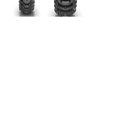
ปุ่มด้านข้างรูปเพชร:
ช่วยตะกรุยอย่างมีประสิทธิภาพ
ช่วยประคองด้านข้าง
ความทนทาน
รอยบากระหว่างปุ่มยาง:
เพิ่มความนุ่มนวล
ทำคสวามสะอาดผุ่นได้เอง
ขนาดที่มีจำหน่าย
AVAILABLE SIZES FOR YOU
CODE
F/R
SIZE
PRICE
80/100 - 21