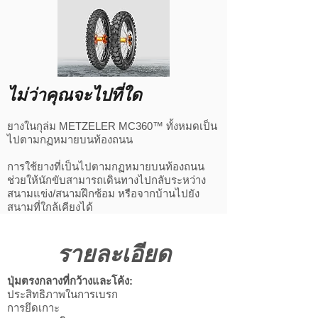
ไม่ว่าคุณจะไปที่ใด
ยางในกุล่ม METZELER MC360™ ทั้งหมดเป็น
ไปตามกฏหมายบนท้องถนน
การใช้ยางที่เป็นไปตามกฏหมายบนท้องถนน
ช่วยให้นักขับสามารถเดินทางไปกลับระหว่าง
สนามแข่ง/สนามฝึกซ้อม หรือจากบ้านไปยัง
สนามที่ใกล้เคียงได้
รายละเอียด
ปุ่มตรงกลางที่กว้างและโค้ง:
ประสิทธิภาพในการเบรก
การยึดเกาะ