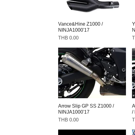
Vance&Hine Z1000 /
Y
NINJA1000'17
N
Price
P
THB 0.00
T
Arrow Slip GP SS Z1000 /
A
NINJA1000'17
/
Price
P
THB 0.00
T