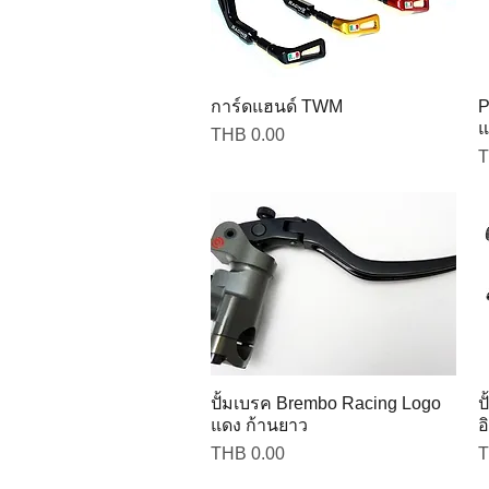
การ์ดแฮนด์ TWM
P
แ
Price
THB 0.00
P
T
ปั้มเบรค Brembo Racing Logo
ป
แดง ก้านยาว
อ
Price
P
THB 0.00
T