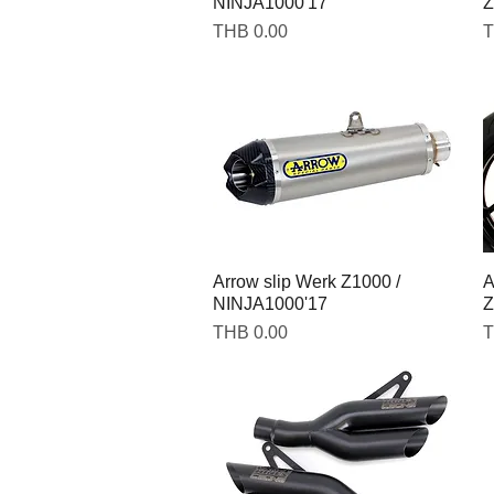
NINJA1000'17
Z
Price
P
THB 0.00
T
Arrow slip Werk Z1000 /
A
NINJA1000'17
Z
Price
P
THB 0.00
T