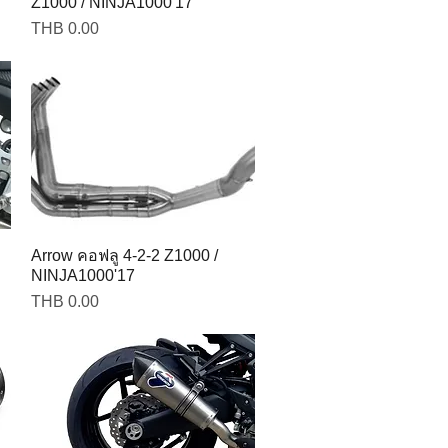
Z1000 / NINJA1000'17
Price
THB 0.00
Arrow คอฟลู 4-2-2 Z1000 /
NINJA1000'17
Price
THB 0.00