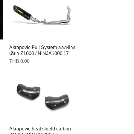
Akrapovic Full System ออกข้าง
เดียว Z1000 / NINJA1000'17
Price
THB 0.00
Akrapovic heat shield carbon