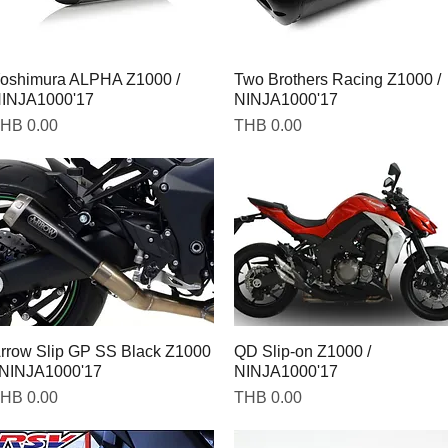
oshimura ALPHA Z1000 /
Two Brothers Racing Z1000 /
INJA1000'17
NINJA1000'17
rice
Price
HB 0.00
THB 0.00
rrow Slip GP SS Black Z1000
QD Slip-on Z1000 /
 NINJA1000'17
NINJA1000'17
rice
Price
HB 0.00
THB 0.00