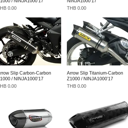
1000 / NINJA1000'17
NINJA1000'17
rice
Price
HB 0.00
THB 0.00
rrow Slip Carbon-Carbon
Arrow Slip Titanium-Carbon
1000 / NINJA1000'17
Z1000 / NINJA1000'17
rice
Price
HB 0.00
THB 0.00