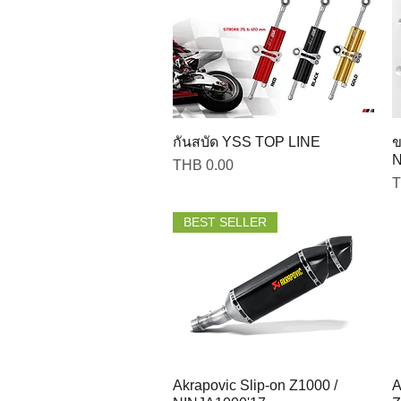
กันสบัด YSS TOP LINE
ข
N
Price
THB 0.00
P
T
BEST SELLER
Akrapovic Slip-on Z1000 /
A