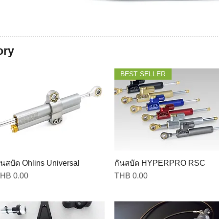
ory
BEST SELLER
ันสบัด Ohlins Universal
กันสบัด HYPERPRO RSC
rice
Price
HB 0.00
THB 0.00