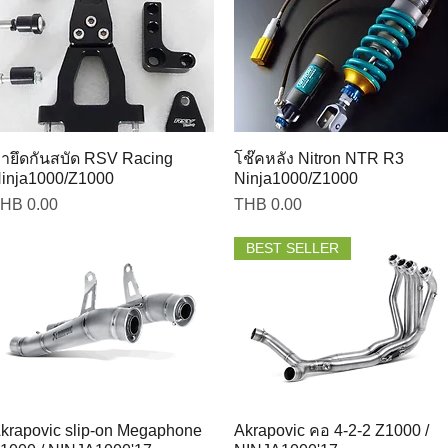
ายึดกันสบัด RSV Racing
โช๊คหลัง Nitron NTR R3
inja1000/Z1000
Ninja1000/Z1000
rice
Price
HB 0.00
THB 0.00
BEST SELLER
krapovic slip-on Megaphone
Akrapovic คอ 4-2-2 Z1000 /