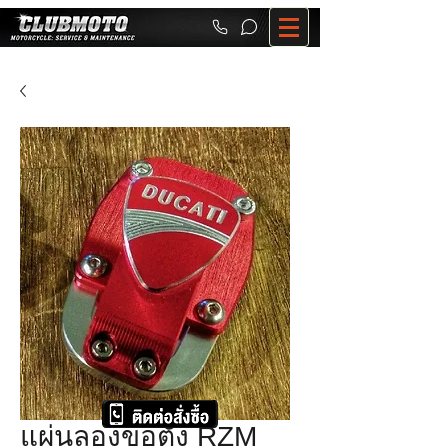
แผ่นลองขอตั้ง RZM