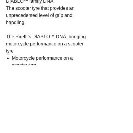
DIABLO™ family DNA
The scooter tyre that provides an
unprecedented level of grip and
handling.
The Pirelli’s DIABLO™ DNA, bringing
motorcycle performance on a scooter
tyre
Motorcycle performance on a
scooter tyre
Improved handling, absolute grip
and performance in the wet
combining all the latest
technologies, materials, processes,
and know-how achieved by
PIRELLI in the racing activities
Dedicated to riders with a sporty
riding style, both in the urban
environment and/or on winding