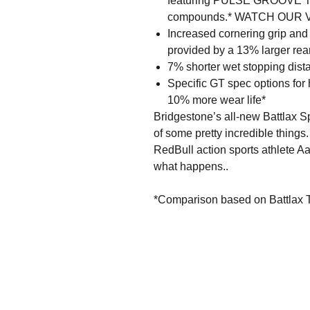
featuring PULSE GROOVE 
compounds.* WATCH OUR
Increased cornering grip and
provided by a 13% larger rear
7% shorter wet stopping dista
Specific GT spec options for 
10% more wear life*
Bridgestone’s all-new Battlax S
of some pretty incredible things
RedBull action sports athlete Aa
what happens..
*Comparison based on Battlax T3