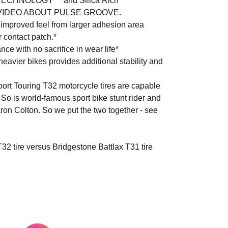
TECHNOLOGY™ and Silica Rich
 VIDEO ABOUT PULSE GROOVE.
 improved feel from larger adhesion area
 contact patch.*
nce with no sacrifice in wear life*
heavier bikes provides additional stability and
port Touring T32 motorcycle tires are capable
. So is world-famous sport bike stunt rider and
ron Colton. So we put the two together - see
2 tire versus Bridgestone Battlax T31 tire