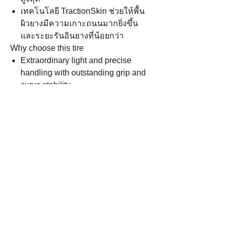
เทคโนโลยี TractionSkin ช่วยให้พื้น
ผิวยางมีความเกาะถนนมากยิ่งขึ้น
และระยะรันอินยางที่น้อยกว่า
Why choose this tire
Extraordinary light and precise
handling with outstanding grip and
curve stability.
Exceptional control of riding
performance and optimal feedback
in the limit range.
Special construction on the front
and rear wheel for higher stability
and feedback when braking into
and accelerating out of curves.
MultiGrip Technology ensures high
mileage and maximum grip in
extreme lean angles.
TractionSkin provides an extremely