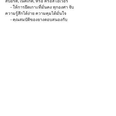
สปอร์ต, เนคเก็ต, หรือ ครอสโอเวอร์
- ให้การยึดเกาะที่มั่นคง ทุกองศา จับ
ความรู้สึกได้ง่าย ความคุมได้มั่นใจ
- คุณสมบัติของยางตอบสนองกับ
ขนาดรถมอเตอร์ไบค์ได้เป็นอย่างดี
- โปรไฟล์ยางที่สืบทอดจากยางที่ใช้
ในการแข่งขัน FIM Superbike World
Championship
- เทคโนโลยีโครงสร้าง Lyocell เสริม
สมรรถณะให้กับยางขนาด
190/55ZR17 ขึ้นไป
- ยางหน้าแบบ 2 คอมปาวด์ เนื้อยาง
ส่วนผสม ซิลิก้า รูปแบบใหม่
- ยางหลังแบบ 2 และ 3 คอมปาวด์ขึ้น
อยู่กับขนาดยาง
ราคาและโปรโมชั่นอาจมีการเปลี่ยนแปลงโดยไม่แจ้งให้ทราบล่วงหน้า โปรดเช็คราคา
สินค้า ก่อนสั่งซื้ออีกครั้ง กับทางร้าน
Privacy policy © Copyright 2015 clubmotothailand.com All Rights Reserved.