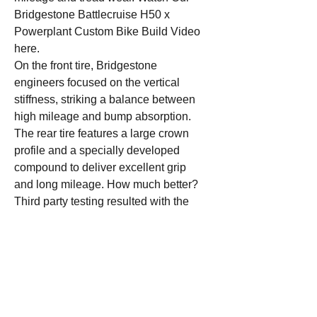
Bridgestone Battlecruise H50 x
Powerplant Custom Bike Build Video
here
.
On the front tire, Bridgestone
engineers focused on the vertical
stiffness, striking a balance between
high mileage and bump absorption.
The rear tire features a large crown
profile and a specially developed
compound to deliver excellent grip
and long mileage. How much better?
Third party testing resulted with the
Battlecruise H50 getting 50% better
rear tire wear than the Dunlop D401*.
With performance like that, how can
you choose anything else?
Compounds and profiles designed
to offer the optimal balance of