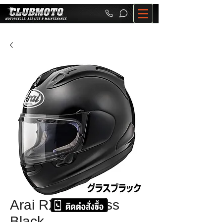
Arai RX-7X Glass
Black