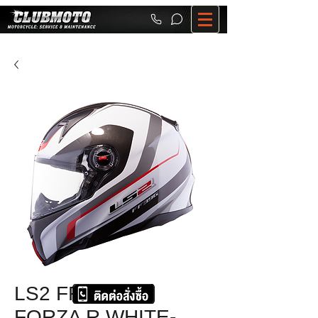
LS2 FF396 FT2
FORZA R WHITE-