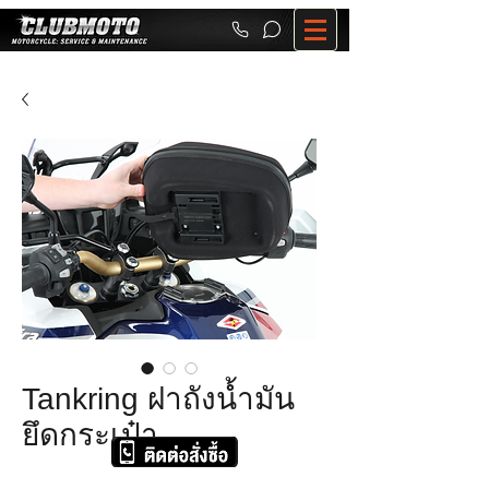
Tankring ฝาถังน้ำมัน
ยึดกระเป๋า