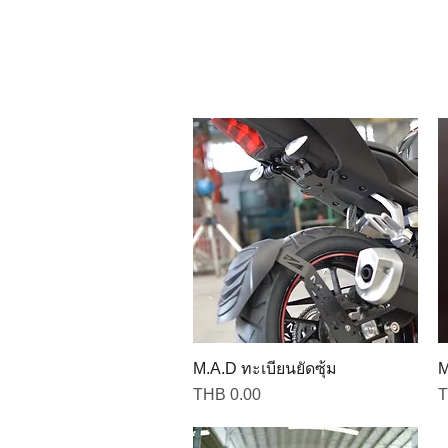
M.A.D ทะเบียนยัดซุ้ม
M
Price
P
THB 0.00
T