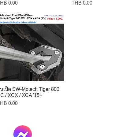
rice
Price
HB 0.00
THB 0.00
ีนเป็ด SW-Motech Tiger 800
C / XCX / XCA '15+
rice
HB 0.00