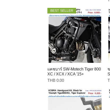
BEST SELLER
แคชบาร์ SW-Motech Tiger 800
ข
XC / XCX / XCA '15+
S
Price
P
THB 0.00
T