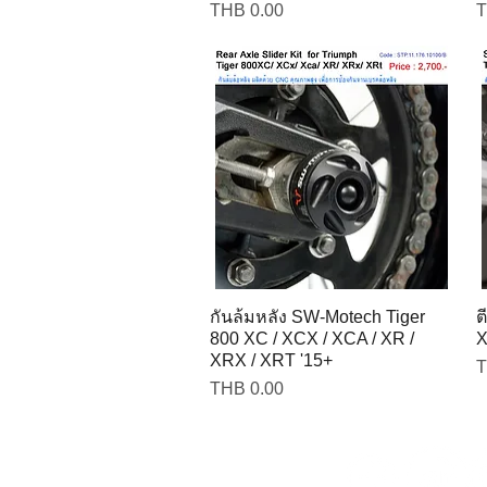
Price
P
THB 0.00
T
กันล้มหลัง SW-Motech Tiger
ต
800 XC / XCX / XCA / XR /
X
XRX / XRT '15+
P
T
Price
THB 0.00