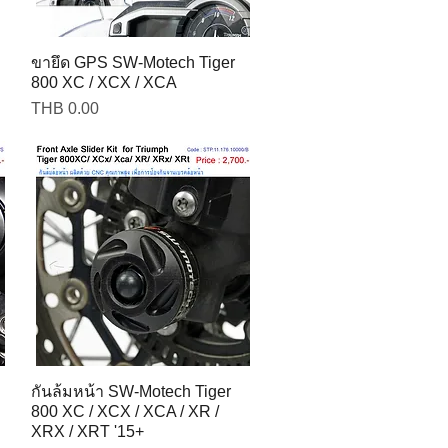
ขายึด GPS SW-Motech Tiger
800 XC / XCX / XCA
Price
THB 0.00
กันล้มหน้า SW-Motech Tiger
800 XC / XCX / XCA / XR /
XRX / XRT '15+