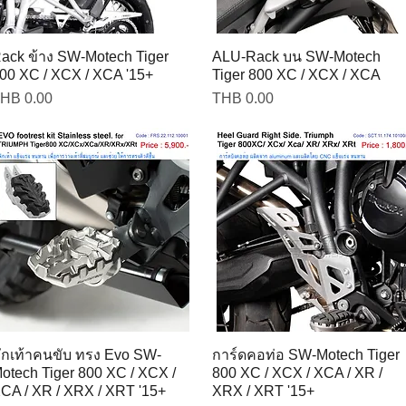
ack ข้าง SW-Motech Tiger
ALU-Rack บน SW-Motech
00 XC / XCX / XCA '15+
Tiger 800 XC / XCX / XCA
rice
Price
HB 0.00
THB 0.00
ักเท้าคนขับ ทรง Evo SW-
การ์ดคอท่อ SW-Motech Tiger
otech Tiger 800 XC / XCX /
800 XC / XCX / XCA / XR /
CA / XR / XRX / XRT '15+
XRX / XRT '15+