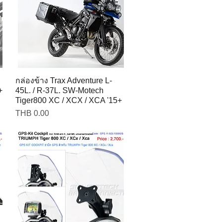
กล่องข้าง Trax Adventure L-
+
45L. / R-37L. SW-Motech
Tiger800 XC / XCX / XCA '15+
Price
THB 0.00