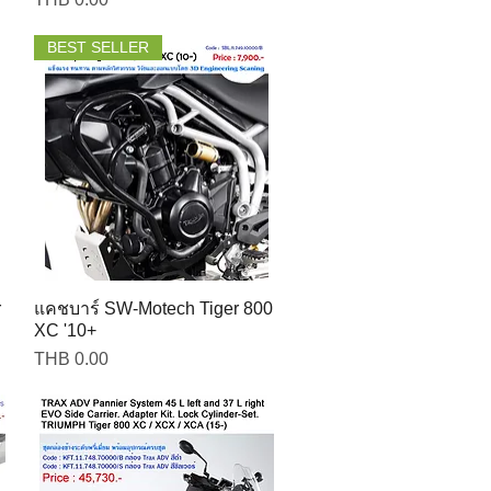
BEST SELLER
r
แคชบาร์ SW-Motech Tiger 800
XC '10+
Price
THB 0.00