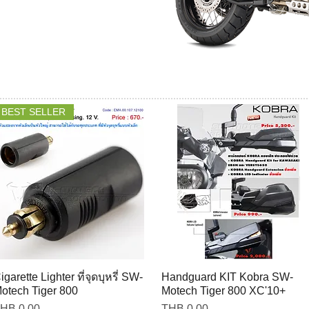
BEST SELLER
igarette Lighter ที่จุดบุหรี่ SW-
Handguard KIT Kobra SW-
otech Tiger 800
Motech Tiger 800 XC'10+
rice
Price
HB 0.00
THB 0.00