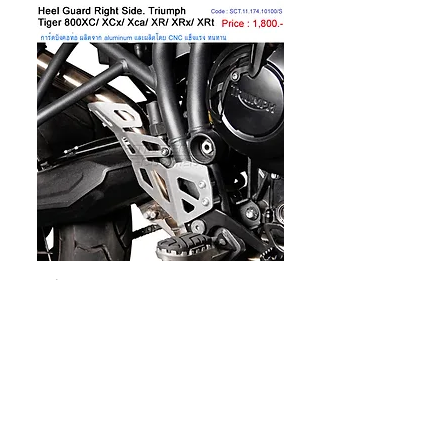
การ์ดคอท่อ SW-Motech Tiger 800
XC / XCX / XCA / XR / XRX / XRT
'15+
Price
THB 0.00