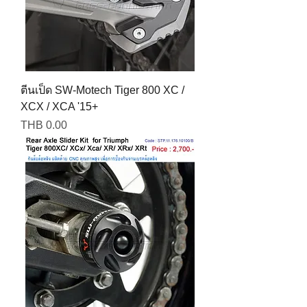
ตีนเป็ด SW-Motech Tiger 800 XC /
XCX / XCA '15+
Price
THB 0.00