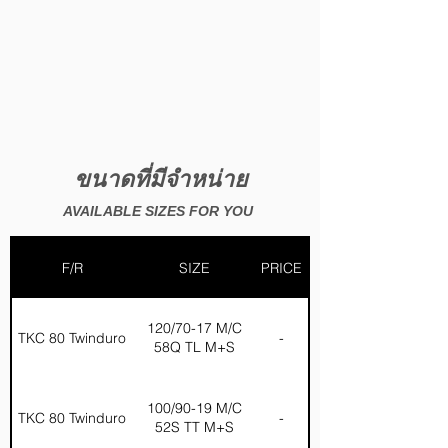
ขนาดที่มีจำหน่าย
AVAILABLE SIZES FOR YOU
F/R
SIZE
PRICE
120/70-17 M/C
TKC 80 Twinduro
-
58Q TL M+S
100/90-19 M/C
TKC 80 Twinduro
-
52S TT M+S