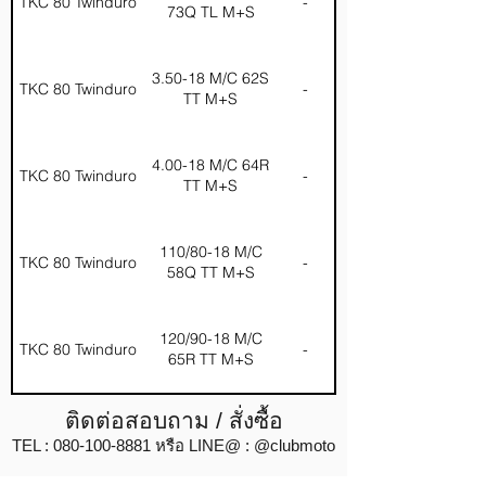
TKC 80 Twinduro
-
73Q TL M+S
3.50-18 M/C 62S
TKC 80 Twinduro
-
TT M+S
4.00-18 M/C 64R
TKC 80 Twinduro
-
TT M+S
110/80-18 M/C
TKC 80 Twinduro
-
58Q TT M+S
120/90-18 M/C
TKC 80 Twinduro
-
65R TT M+S
ติดต่อสอบถาม / สั่งซื้อ
TEL :
080-100-8881
หรือ LINE@ : @clubmoto