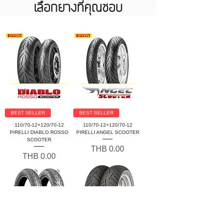
เลือกยางที่คุณชอบ
BEST SELLER
BEST SELLER
110/70-12+120/70-12
110/70-12+120/70-12
PIRELLI DIABLO ROSSO
PIRELLI ANGEL SCOOTER
SCOOTER
Price
THB 0.00
Price
THB 0.00