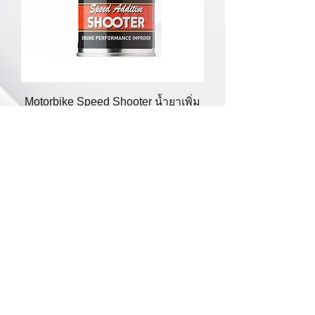
Motorbike Speed Shooter น้ำยาเพิ่ม
อัตราเร่งของเครื่องยนด์มอเตอร์ไซค์
80 ml
Price
THB 195.00