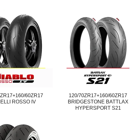
0ZR17+160/60ZR17
Quick View
120/70ZR17+160/60ZR17
Quick View
RELLI ROSSO IV
BRIDGESTONE BATTLAX
HYPERSPORT S21