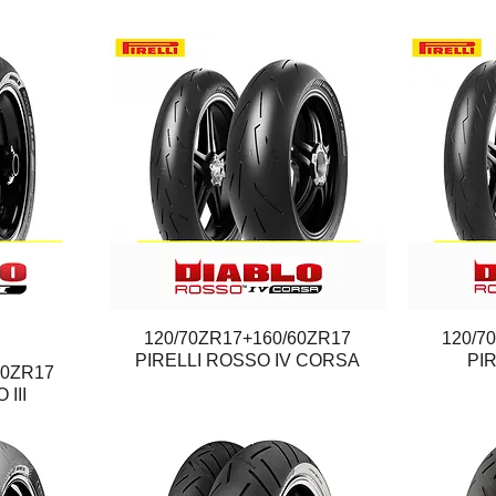
120/70ZR17+160/60ZR17
Quick View
120/7
PIRELLI ROSSO IV CORSA
PI
60ZR17
III