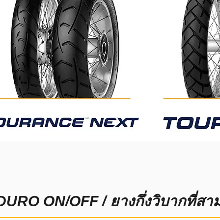
URO ON/OFF / ยางกึ่งวิบากที่ส