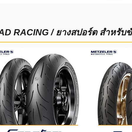
D RACING / ยางสปอร์ต สำหรับขับข